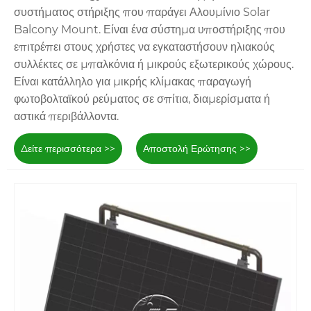
ασφάλειας. Εκτελούν καλά σε σκληρές καιρικές συνθήκες,
συστήματος στήριξης που παράγει Αλουμίνιο Solar
όπως ισχυροί άνεμοι. Η τιμή των πρώτων υλών του
Balcony Mount. Είναι ένα σύστημα υποστήριξης που
ανθρακούχου χάλυβα είναι πολύ χαμηλότερη από αυτή
επιτρέπει στους χρήστες να εγκαταστήσουν ηλιακούς
του κράματος αλουμινίου, καθιστώντας την ιδανική
συλλέκτες σε μπαλκόνια ή μικρούς εξωτερικούς χώρους.
επιλογή για χρήστες με περιορισμένους
Είναι κατάλληλο για μικρής κλίμακας παραγωγή
προϋπολογισμούς που αναζητούν υψηλό κόστος
φωτοβολταϊκού ρεύματος σε σπίτια, διαμερίσματα ή
απόδοσης.
αστικά περιβάλλοντα.
Δείτε περισσότερα >>
Αποστολή Ερώτησης >>