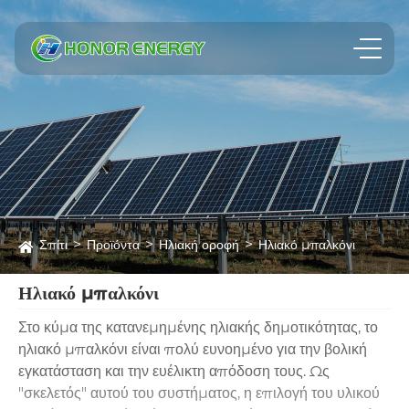
Σπίτι
Προϊόντα
Ηλιακή οροφή
Ηλιακό μπαλκόνι
Ηλιακό μπαλκόνι
Στο κύμα της κατανεμημένης ηλιακής δημοτικότητας, το
ηλιακό μπαλκόνι είναι πολύ ευνοημένο για την βολική
εγκατάσταση και την ευέλικτη απόδοση τους. Ως
"σκελετός" αυτού του συστήματος, η επιλογή του υλικού